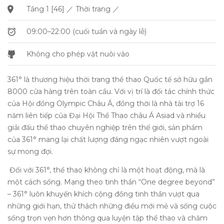
Tầng 1 [46] ／ Thời trang ／
09:00–22:00 (cuối tuần và ngày lễ)
Không cho phép vật nuôi vào
361° là thương hiệu thời trang thể thao Quốc tế sở hữu gần
8000 cửa hàng trên toàn cầu. Với vị trí là đối tác chính thức
của Hội đồng Olympic Châu Á, đồng thời là nhà tài trợ 16
năm liên tiếp của Đại Hội Thể Thao châu Á Asiad và nhiều
giải đấu thể thao chuyên nghiệp trên thế giới, sản phẩm
của 361° mang lại chất lượng đáng ngạc nhiên vượt ngoài
sự mong đợi.
Đối với 361°, thể thao không chỉ là một hoạt động, mà là
một cách sống. Mang theo tinh thần “One degree beyond”
– 361° luôn khuyến khích cộng đồng tinh thần vượt qua
những giới hạn, thử thách những điều mới mẻ và sống cuộc
sống trọn vẹn hơn thông qua luyện tập thể thao và chăm