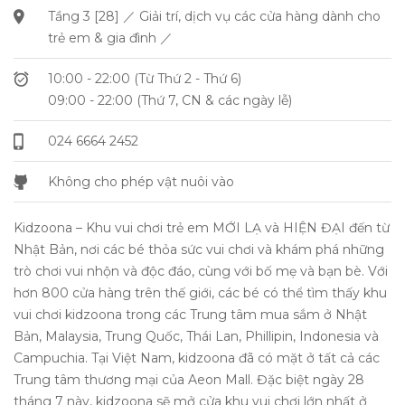
Tầng 3 [28] ／ Giải trí, dịch vụ các cửa hàng dành cho
trẻ em & gia đình ／
10:00 - 22:00 (Từ Thứ 2 - Thứ 6)
09:00 - 22:00 (Thứ 7, CN & các ngày lễ)
024 6664 2452
Không cho phép vật nuôi vào
Kidzoona – Khu vui chơi trẻ em MỚI LẠ và HIỆN ĐẠI đến từ
Nhật Bản, nơi các bé thỏa sức vui chơi và khám phá những
trò chơi vui nhộn và độc đáo, cùng với bố mẹ và bạn bè. Với
hơn 800 cửa hàng trên thế giới, các bé có thể tìm thấy khu
vui chơi kidzoona trong các Trung tâm mua sắm ở Nhật
Bản, Malaysia, Trung Quốc, Thái Lan, Phillipin, Indonesia và
Campuchia. Tại Việt Nam, kidzoona đã có mặt ở tất cả các
Trung tâm thương mại của Aeon Mall. Đặc biệt ngày 28
tháng 7 này, kidzoona sẽ mở cửa khu vui chơi lớn nhất ở