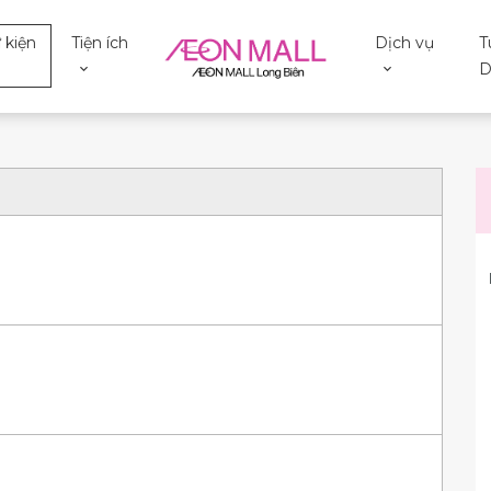
 kiện
Tiện ích
Dịch vụ
T
D