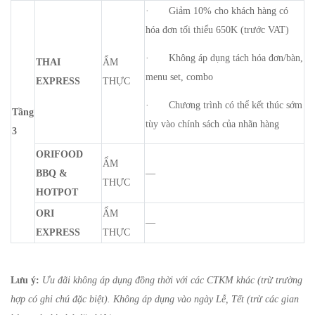
· Giảm 10% cho khách hàng có
hóa đơn tối thiểu 650K (trước VAT)
· Không áp dụng tách hóa đơn/bàn,
THAI
ẨM
menu set, combo
EXPRESS
THỰC
· Chương trình có thể kết thúc sớm
Tầng
tùy vào chính sách của nhãn hàng
3
ORIFOOD
ẨM
BBQ &
—
THỰC
HOTPOT
ORI
ẨM
—
EXPRESS
THỰC
Lưu ý:
Ưu đãi không áp dụng đồng thời với các CTKM khác (trừ trường
hợp có ghi chú đặc biệt). Không áp dụng vào ngày Lễ, Tết (trừ các gian