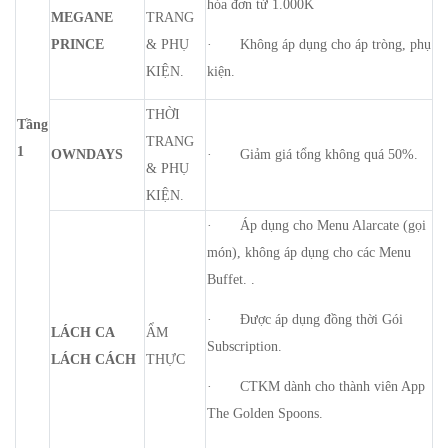
hóa đơn từ 1.000K
MEGANE
TRANG
PRINCE
& PHỤ
· Không áp dụng cho áp tròng, phụ
KIỆN.
kiện.
THỜI
Tầng
TRANG
1
OWNDAYS
· Giảm giá tổng không quá 50%.
& PHỤ
KIỆN.
· Áp dụng cho Menu Alarcate (gọi
món), không áp dụng cho các Menu
Buffet. .
· Được áp dụng đồng thời Gói
LÁCH CA
ẨM
Subscription.
LÁCH CÁCH
THỰC
· CTKM dành cho thành viên App
The Golden Spoons.