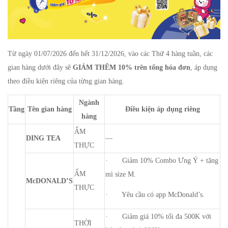
Từ ngày 01/07/2026 đến hết 31/12/2026, vào các Thứ 4 hàng tuần, các
gian hàng dưới đây sẽ
GIẢM THÊM 10% trên tổng hóa đơn
, áp dụng
theo điều kiện riêng của từng gian hàng.
Ngành
Tầng
Tên gian hàng
Điều kiện áp dụng riêng
hàng
ẨM
DING TEA
—
THỰC
· Giảm 10% Combo Ưng Ý + tặng
ẨM
mì size M.
McDONALD’S
THỰC
· Yêu cầu có app McDonald’s.
· Giảm giá 10% tối đa 500K với
THỜI