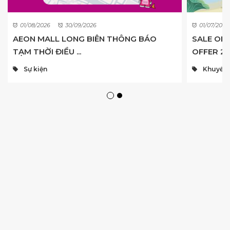
01/08/2026
30/09/2026
01/07/2026
AEON MALL LONG BIÊN THÔNG BÁO
SALE OFF
TẠM THỜI ĐIỀU ...
OFFER 2
Sự kiện
Khuyến M