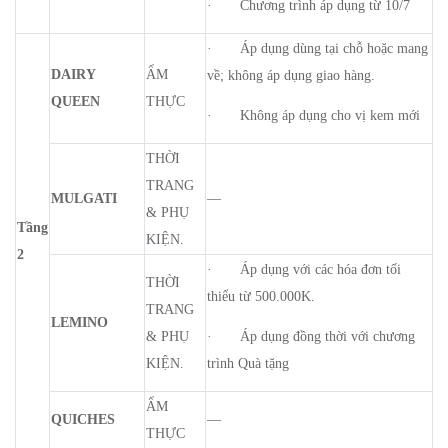
· Chương trình áp dụng từ 10/7
· Áp dụng dùng tại chỗ hoặc mang
DAIRY
ẨM
về; không áp dụng giao hàng.
QUEEN
THỰC
· Không áp dụng cho vị kem mới
THỜI
TRANG
MULGATI
—
& PHỤ
Tầng
KIỆN.
2
· Áp dụng với các hóa đơn tối
THỜI
thiểu từ 500.000K.
TRANG
LEMINO
& PHỤ
· Áp dụng đồng thời với chương
KIỆN.
trình Quà tặng
ẨM
QUICHES
—
THỰC