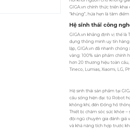
nơi khởi nguồn cho không gian
GIGA.vn chính thức triển khai
“khủng”, hứa hẹn là tâm điểm
Hệ sinh thái công ngh
GIGA.vn khẳng định vị thế là 
dụng thông minh uy tín hàng
lập, GIGA.vn đã nhanh chóng 
vàng: 100% sản phẩm chính hã
hơn 20 thương hiệu toàn cầu,
Tineco, Lumias, Xiaomi, LG, Ph
Hệ sinh thái sản phẩm tại GIG
cầu sống hiện đại: từ Robot h
không khí, đến Đồng hồ thông
Thiết bị chăm sóc sức khỏe –
đội ngũ chuyên gia đánh giá v
và khả năng tích hợp trước kh