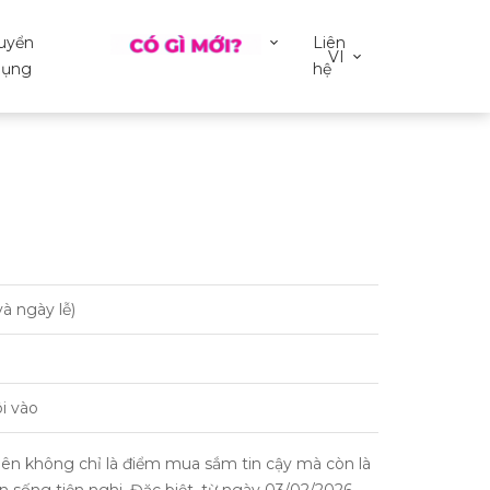
uyển
Liên
VI
ụng
hệ
à ngày lễ)
i vào
 không chỉ là điểm mua sắm tin cậy mà còn là