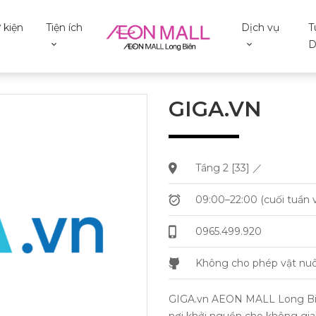
 kiện
Tiện ích
Dịch vụ
T
D
GIGA.VN
Tầng 2 [33] ／
09:00–22:00 (cuối tuần v
0965.499.920
Không cho phép vật nuô
GIGA.vn AEON MALL Long Biên