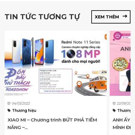
TIN TỨC TƯƠNG TỰ
XEM THÊM
04/03/2022
22/09/2022
Thương hiệu
Thương h
XIAO MI – Chương trình BỨT PHÁ TIỀM
ANH ẤY 7
NĂNG –...
MÌNH ĐI 