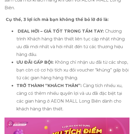
sắm của mỗi khách hàng khi đến với AEON MALL Long
Biên. ​
Cụ thể, 3 lợi ích mà bạn không thể bỏ lỡ đó là: ​
DEAL HỜI – GIÁ TỐT TRONG TẦM TAY:
Chương
trình Khách hàng thân thiết liên tục cập nhật những
ưu đãi mới nhất và hời nhất đến từ các thương hiệu
hàng đầu.
ƯU ĐÃI GẤP BỘI:
Không chỉ nhận ưu đãi từ các shop,
bạn còn có cơ hội tích xu đổi voucher “khủng” gấp bội
từ các gian hàng hàng tháng. ​
TRỞ THÀNH “KHÁCH THÂN”:
Càng tích nhiều xu,
càng có thêm nhiều quyền lợi và ưu đãi đặc biệt tại
các gian hàng ở AEON MALL Long Biên dành cho
khách hàng thân thiết.