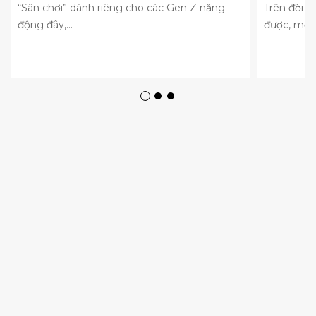
“Sân chơi” dành riêng cho các Gen Z năng
Trên đời n
động đây,...
được, một l