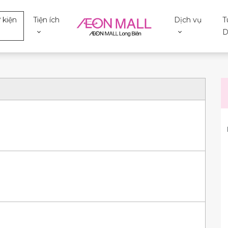
 kiện
Tiện ích
Dịch vụ
T
D