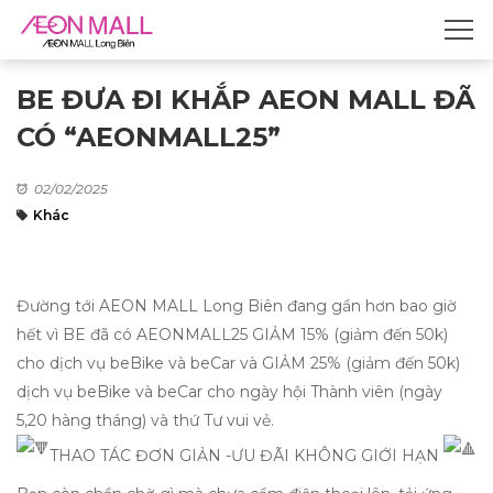
BE ĐƯA ĐI KHẮP AEON MALL ĐÃ
CÓ “AEONMALL25”
02/02/2025
Khác
Đường tới AEON MALL Long Biên đang gần hơn bao giờ
hết vì BE đã có AEONMALL25 GIẢM 15% (giảm đến 50k)
cho dịch vụ beBike và beCar và GIẢM 25% (giảm đến 50k)
dịch vụ beBike và beCar cho ngày hội Thành viên (ngày
5,20 hàng tháng) và thứ Tư vui vẻ.
THAO TÁC ĐƠN GIẢN -ƯU ĐÃI KHÔNG GIỚI HẠN