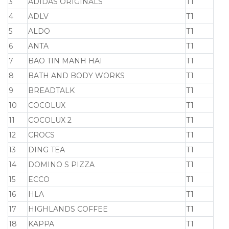
3
ADIDAS ORIGINALS
T1
4
ADLV
T1
5
ALDO
T1
6
ANTA
T1
7
BAO TIN MANH HAI
T1
8
BATH AND BODY WORKS
T1
9
BREADTALK
T1
10
COCOLUX
T1
11
COCOLUX 2
T1
12
CROCS
T1
13
DING TEA
T1
14
DOMINO S PIZZA
T1
15
ECCO
T1
16
HLA
T1
17
HIGHLANDS COFFEE
T1
18
KAPPA
T1