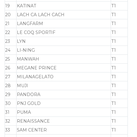
19
KATINAT
T1
20
LACH CA LACH CACH
T1
21
LANGFARM
T1
22
LE COQ SPORTIF
T1
23
LYN
T1
24
LI-NING
T1
25
MANWAH
T1
26
MEGANE PRINCE
T1
27
MILANAGELATO
T1
28
MUJI
T1
29
PANDORA
T1
30
PNJ GOLD
T1
31
PUMA
T1
32
RENAISSANCE
T1
33
SAM CENTER
T1