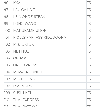
96
KKV
T3
97
LAU GA LA E
T3
98
LE MONDE STEAK
T3
99
LONG WANG
T3
100
MARUKAME UDON
T3
101
MOLLY FANTASY KIDZOOONA
T3
102
MR.TUKTUK
T3
103
NET HUE
T3
104
ORIFOOD
T3
105
ORI EXPRESS
T3
106
PEPPER LUNCH
T3
107
PHUC LONG
T3
108
PIZZA 4PS
T3
109
SUSHI KEI
T3
110
THAI EXPRESS
T3
111
THAI PATTAYA
T3