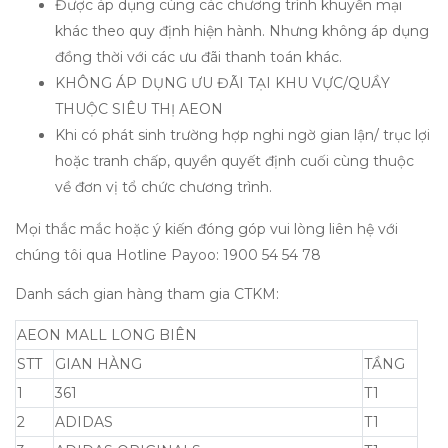
Được áp dụng cùng các chương trình khuyến mại
khác theo quy định hiện hành. Nhưng không áp dụng
đồng thời với các ưu đãi thanh toán khác.
KHÔNG ÁP DỤNG ƯU ĐÃI TẠI KHU VỰC/QUẦY
THUỘC SIÊU THỊ AEON
Khi có phát sinh trường hợp nghi ngờ gian lận/ trục lợi
hoặc tranh chấp, quyền quyết định cuối cùng thuộc
về đơn vị tổ chức chương trình.
Mọi thắc mắc hoặc ý kiến đóng góp vui lòng liên hệ với
chúng tôi qua Hotline Payoo: 1900 54 54 78
Danh sách gian hàng tham gia CTKM:
AEON MALL LONG BIÊN
STT
GIAN HÀNG
TẦNG
1
361
T1
2
ADIDAS
T1