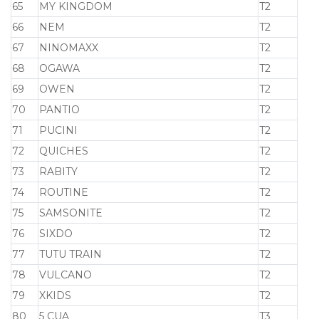
65
MY KINGDOM
T2
66
NEM
T2
67
NINOMAXX
T2
68
OGAWA
T2
69
OWEN
T2
70
PANTIO
T2
71
PUCINI
T2
72
QUICHES
T2
73
RABITY
T2
74
ROUTINE
T2
75
SAMSONITE
T2
76
SIXDO
T2
77
TUTU TRAIN
T2
78
VULCANO
T2
79
XKIDS
T2
80
5 CUA
T3