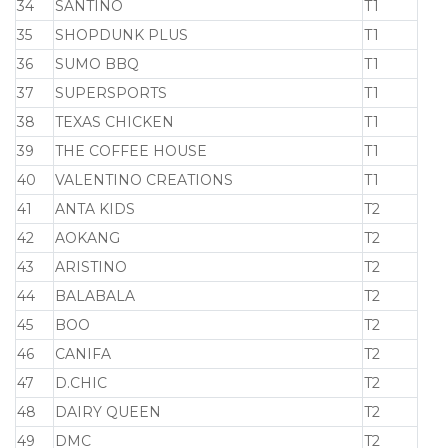
34
SANTINO
T1
35
SHOPDUNK PLUS
T1
36
SUMO BBQ
T1
37
SUPERSPORTS
T1
38
TEXAS CHICKEN
T1
39
THE COFFEE HOUSE
T1
40
VALENTINO CREATIONS
T1
41
ANTA KIDS
T2
42
AOKANG
T2
43
ARISTINO
T2
44
BALABALA
T2
45
BOO
T2
46
CANIFA
T2
47
D.CHIC
T2
48
DAIRY QUEEN
T2
49
DMC
T2