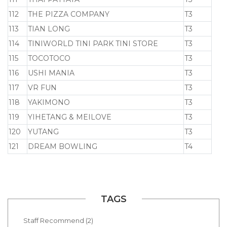
112
THE PIZZA COMPANY
T3
113
TIAN LONG
T3
114
TINIWORLD TINI PARK TINI STORE
T3
115
TOCOTOCO
T3
116
USHI MANIA
T3
117
VR FUN
T3
118
YAKIMONO
T3
119
YIHETANG & MEILOVE
T3
120
YUTANG
T3
121
DREAM BOWLING
T4
TAGS
Staff Recommend (2)