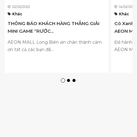
02/02/2022
14/02/2026
Khác
Khác
THÔNG BÁO KHÁCH HÀNG THẮNG GIẢI
Có Xanh t
MINI GAME “RƯỚC...
AEON MAL
AEON MALL Long Biên xin chân thành cảm
Để hành tr
ơn tất cả các bạn đã...
AEON MALL