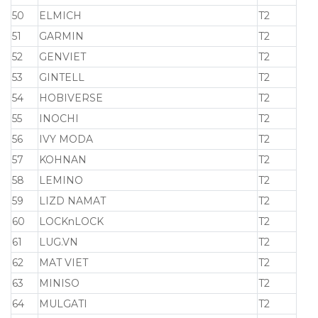
50
ELMICH
T2
51
GARMIN
T2
52
GENVIET
T2
53
GINTELL
T2
54
HOBIVERSE
T2
55
INOCHI
T2
56
IVY MODA
T2
57
KOHNAN
T2
58
LEMINO
T2
59
LIZD NAMAT
T2
60
LOCKnLOCK
T2
61
LUG.VN
T2
62
MAT VIET
T2
63
MINISO
T2
64
MULGATI
T2