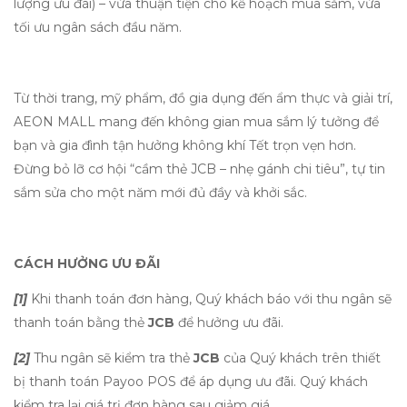
lượng ưu đãi) – vừa thuận tiện cho kế hoạch mua sắm, vừa
tối ưu ngân sách đầu năm.
Từ thời trang, mỹ phẩm, đồ gia dụng đến ẩm thực và giải trí,
AEON MALL mang đến không gian mua sắm lý tưởng để
bạn và gia đình tận hưởng không khí Tết trọn vẹn hơn.
Đừng bỏ lỡ cơ hội “cầm thẻ JCB – nhẹ gánh chi tiêu”, tự tin
sắm sửa cho một năm mới đủ đầy và khởi sắc.
CÁCH HƯỞNG ƯU ĐÃI
[1]
Khi thanh toán đơn hàng, Quý khách báo với thu ngân sẽ
thanh toán bằng thẻ
JCB
để hưởng ưu đãi.
[2]
Thu ngân sẽ kiểm tra thẻ
JCB
của Quý khách trên thiết
bị thanh toán Payoo POS để áp dụng ưu đãi. Quý khách
kiểm tra lại giá trị đơn hàng sau giảm giá.