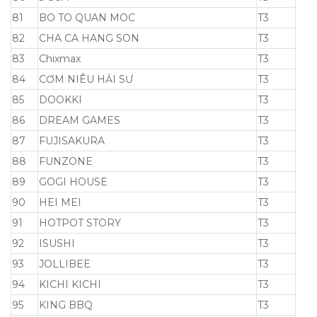
81
BO TO QUAN MOC
T3
82
CHA CA HANG SON
T3
83
Chixmax
T3
84
CƠM NIÊU HẢI SƯ
T3
85
DOOKKI
T3
86
DREAM GAMES
T3
87
FUJISAKURA
T3
88
FUNZONE
T3
89
GOGI HOUSE
T3
90
HEI MEI
T3
91
HOTPOT STORY
T3
92
ISUSHI
T3
93
JOLLIBEE
T3
94
KICHI KICHI
T3
95
KING BBQ
T3