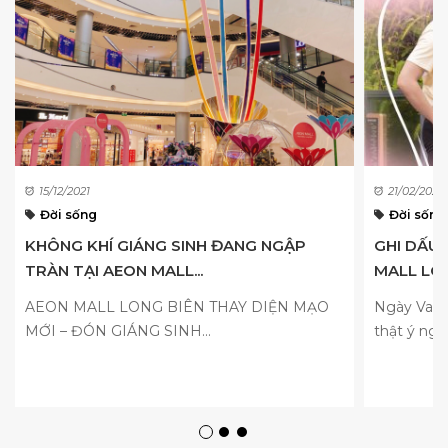
15/12/2021
21/02/2023
Đời sống
Đời sống
KHÔNG KHÍ GIÁNG SINH ĐANG NGẬP
GHI DẤU
TRÀN TẠI AEON MALL...
MALL LON
AEON MALL LONG BIÊN THAY DIỆN MẠO
Ngày Valen
MỚI – ĐÓN GIÁNG SINH...
thật ý nghĩ